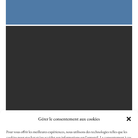
SOCIAL
Street Life
,
Suburban
Gérer le consentement aux cookies
Pour vous offrir les meilleures expériences, nous utilisons des technologies telles que les
cookies pour stocker et/ou accéder aux informations sur l'appareil. Le consentement à ces