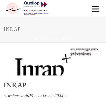
INRAP
HOME
/
CLIENTS
/ INRAP
INRAP
By
webmaster1978
Posted
14 août 2023
In