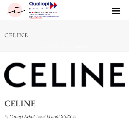
CELINE
HOME
/
CLIENTS
/ CELINE
CELINE
By
Cuneyt Erkol
Posted
14 août 2023
In